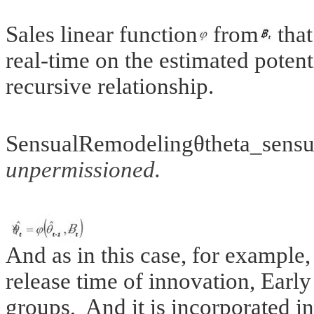
Sales linear function
from
that
real-time on the estimated potent
recursive relationship.
SensualRemodeling
θ
theta_sensu
unpermissioned.
And as in this case, for example,
release time of innovation, Early
groups,
And it is incorporated i