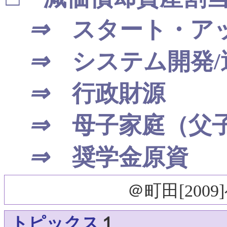
⇒
スタート・ア
⇒
システム開発/
⇒
行政財源
⇒
母子家庭（父
⇒
奨学金原資
＠
町田
[20
トピックス
１