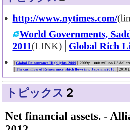
http://www.nytimes.com/
(li
World Governments, Sadd
2011
(LINK)│
Global Rich Li
│
Global Reinsurance Highlights. 2009
│
2009
(: 1 unit million US dollars
│
The cash flow of Reinsurance which flows into Japan in 2010.
│
2010
(
トピックス
２
Net financial assets. - A
2012.