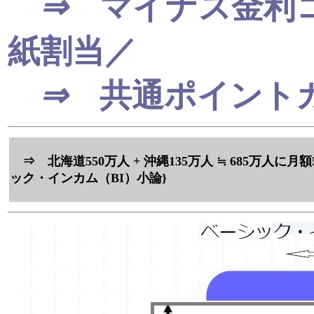
⇒
マイナス金利
紙割当／
⇒
共通ポイント
⇒ 北海道550万人 + 沖縄135万人 ≒ 685万人に
ック・インカム（BI）小論}