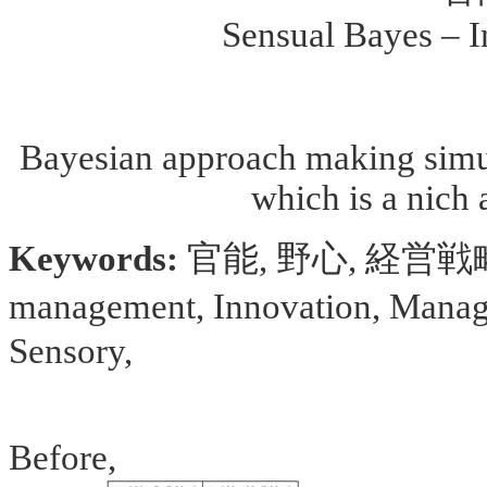
Sensual Bayes – 
Bayesian approach making simul
which is a nich a
Keywords:
官能
,
野心
,
経営戦
management, Innovation, Mana
Sensory,
Before,